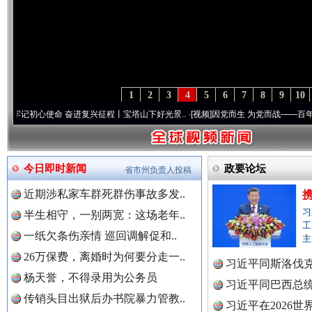
1
2
3
4
5
6
7
8
9
10
使命 奋进复兴征程丨宝塔山下好光景..
·[视频]
因党而生 为党而战——百年“纪”事⑧加强
今日即时新闻
政要论坛
省市州负责人投稿
近期涉私家车群死群伤事故多发..
习
半生相守，一别两宽：这场老年..
工
一纸欠条伤亲情 巡回调解促和..
主
26万保费，离婚时为何要分走一..
习近平同斯洛伐
杨天誉，不得录用为公务员
习近平同巴西总
“后车司机肯定在骂我”
全民健身
传销头目出狱后办书院暴力管教..
习近平在2026