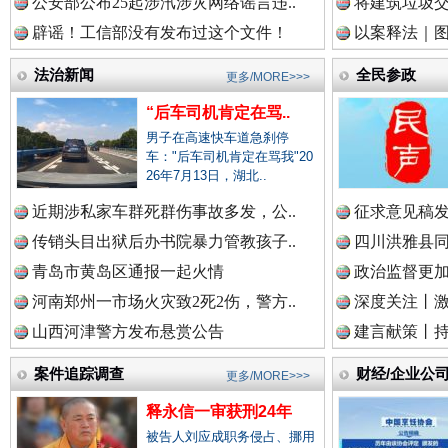
公安部公布25起涉汛涉灾网络谣言违..
将建筑垃圾
辟谣！工信部没有发布过这个文件！
以案释法｜图“
中国视频新闻网.
法治新闻
全民参政
更多/MORE>>>
“后车司机肯定在骂..
中国廉政法纪网.
男子在高速快车道急刹停
车："后车司机肯定在骂我"20
26年7月13日，湖北..
近期涉私家车群死群伤事故多发，公..
征求意见稿发
雄关漫道展新颜
“
中国律师在线.中
传销头目出狱后办书院暴力管教孩子..
四川洪雅县同
青岛市黄岛区通报一起火情
政治监督更
河南郑州一市场火灾致2死2伤，警方..
深度关注丨
中国参政网.中
山西河津警方发布悬赏公告
建言献策丨持
案件追踪调查
财经/企业公
更多/MORE>>>
释永信一审获刑24年
中国全民新闻网.
被告人刘应成职务侵占、挪用