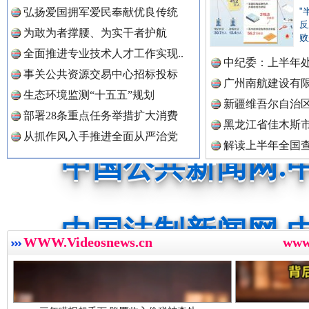
中国公众新闻网.
弘扬爱国拥军爱民奉献优良传统
"
反
为敢为者撑腰、为实干者护航
红船起航处 潮起向未来
广州首
败
全面推进专业技术人才工作实现..
中国公民新闻网.
中纪委：上半年处
事关公共资源交易中心招标投标
广州南航建设有
生态环境监测“十五五”规划
新疆维吾尔自治
部署28条重点任务举措扩大消费
中国公共新闻网.
黑龙江省佳木斯
从抓作风入手推进全面从严治党
解读上半年全国
数据
中国法制新闻网.
三年瞒报超千万 隐匿收入偷税被查处..
WWW.Videosnews.cn
ww
中国法治新闻网.