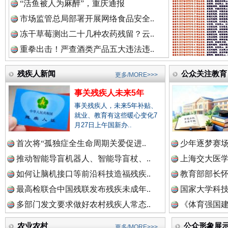
“活鱼被人为麻醉”，重庆通报
红船起航处 潮起向未来
广州首
市场监管总局部署开展网络食品安全..
冻干草莓测出二十几种农药残留？云..
重拳出击！严查酒类产品五大违法违..
残疾人新闻
公众关注教育
更多/MORE>>>
事关残疾人未来5年
事关残疾人，未来5年补贴、
就业、教育有这些暖心变化7
月27日上午国新办..
三年瞒报超千万 隐匿收入偷税被查处..
首次将“孤独症全生命周期关爱促进..
少年逐梦赛场
推动智能导盲机器人、智能导盲杖、..
上海交大医
如何让脑机接口等前沿科技造福残疾..
教育部部长怀
最高检联合中国残联发布残疾未成年..
国家大学科技
多部门发文要求做好农村残疾人常态..
《体育强国建
农业农村
公众形象展
更多/MORE>>>