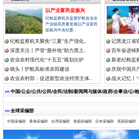
以产业富民促振兴
纪检监察机关监督护航农业全
产业链高质量发展以产业富民
祁连巍巍树丰碑
高回报
促振兴中央纪委..
纪检监察机关聚焦“三夏”生产强化..
记黑龙江省双
深度关注丨严管“册外地”助力黑土..
百年奋进铸辉
农业农村现代化“十五五”规划出炉
新老纪检监察
镜头丨护航高标准农田建设
庆祝中国共产
农业农村部：促进新型农业经营主体..
战火记忆丨“
中国/公众/公共/公民/全民/法制/新闻网与媒体/政府/企事业/
全球采编部
一枚“钉子”竟然扎入要害部门
中国采编部
香港采编部
台湾采编部
美国采编部
日本采编部
英国采编部