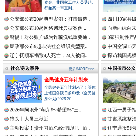
资金、非国家工作人员受贿、
行贿案一审宣判..
衣柜里的秘密
高速路上
公安部公布20起典型案例：打击编造..
四川10家县
中国公众新闻网.
公安部公布10起网络赌球典型案例 ..
向新向绿向未
警惕！对公账户成为诈骗洗钱重要通..
8家强制性产
民政部公布9起非法社会组织典型案..
中国空调15
中国公民新闻网.
辽宁抚顺车祸致4人死亡，24人被问..
探访我国规模
社会/身边事件
中国省市公众
更多/MORE>>>
中国公共新闻网.
全民健身五年计划来..
全民健身五年计划来了！等你
春天里的科技盛宴
上场国务院日前印发《全民健
身计划(2026-20..
中国法制新闻网.
2026年阿坝州“萌芽杯·希望杯”三..
江西一男子拒
镜头丨大暑三秋近
甘肃系统整治
主动投案！贵州习酒总经理助理、酒..
辽宁通报5起