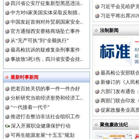
四川省公安厅征集新型黑恶违法..
理高级..
习近平会见哈萨
中方对6家美国实体采取反制措..
习近平将出席20
中国发起首例对外贸易国家安全..
球治理..
法制新闻
官方通报西安赛格商场坠亡事件
从“无产可执”到“全额执行”
最高检抗诉的疑难复杂刑事案件
8
起
事故致5死1伤，四川省安委会挂..
国
最高检公安部联
世界屋脊 天路回响
永
最新时事新闻
周岁未..
新修订的《人民
把老百姓关切的事一件一件办好
布
六部门发布通告
分析研究当前经济形势和经济工..
两部门联合印发
中国全民新闻网.
“一代接着一代干”
定》
促家政服务业高质
推进打击整治非法社会组织工作
聚焦廉政法纪
深入开展职业健康保护行动
可再生能源发展“十五五”规划