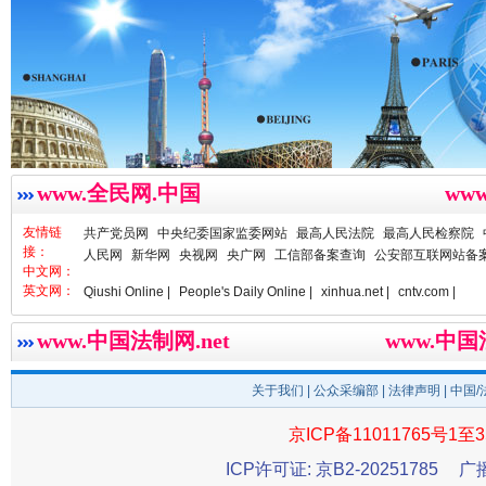
www.全民网.中国
ww
雄关漫道展新颜
“
友情链
共产党员网
中央纪委国家监委网站
最高人民法院
最高人民检察院
接：
人民网
新华网
央视网
央广网
工信部备案查询
公安部互联网站备
中文网：
英文网：
Qiushi Online |
People's Daily Online |
xinhua.net |
cntv.com |
www.中国法制网.net
www.中
关于我们
|
公众采编部
|
法律声明
| 中国
京ICP备11011765号1至3
ICP许可证: 京B2-20251785
广
衣柜里的秘密
高速路上