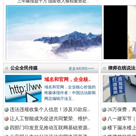
中国法院新闻网.
中国检察新闻网.
祁连巍巍树丰碑
高回报
中国医药新闻网.
公众全民传媒
律师在线说法
更多/MORE>>>
域名和官网，企业核..
域名和官网，企业核心价值的
中国企业新闻网.
终极体现作者：中国法治新闻
网总编辑亓淦玉..
违法违规收集个人信息！涉及35款应..
26万保费，
让人工智能成为促进共同繁荣、维护..
八一建军节｜
中国农业新闻网.
一枚“钉子”竟然扎入要害部门
四部门印发意见推动互联网基础资源..
楼下漏水楼上