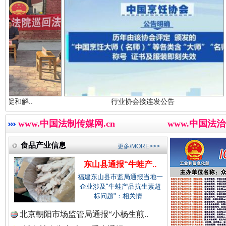
中国农业新闻网.
中国视频新闻网.
世界屋脊 天路回响
永
行业协会接连发公告
东山县通
中国廉政法纪网.
www.中国法制传媒网.cn
www.中国法治
食品产业信息
更多/MORE>>>
中国律师在线.中
东山县通报“牛蛙产..
福建东山县市监局通报当地一
企业涉及"牛蛙产品抗生素超
标问题"：相关情..
中国参政网.中
北京朝阳市场监管局通报“小杨生煎..