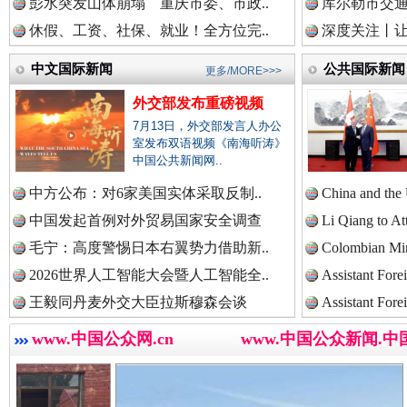
中国法治新闻网.
彭水突发山体崩塌 重庆市委、市政..
库尔勒市交通
休假、工资、社保、就业！全方位完..
深度关注丨让
中文国际新闻
公共国际新闻
更多/MORE>>>
中国法院新闻网.
外交部发布重磅视频
巳巳如意，开工大吉！
三轮上
7月13日，外交部发言人办公
室发布双语视频《南海听涛》
中国公共新闻网..
中国检察新闻网.
中方公布：对6家美国实体采取反制..
China and the
中国发起首例对外贸易国家安全调查
Li Qiang to At
毛宁：高度警惕日本右翼势力借助新..
Colombian Mini
中国医药新闻网.
2026世界人工智能大会暨人工智能全..
Assistant Fore
王毅同丹麦外交大臣拉斯穆森会谈
Assistant Fore
www.中国公众网.cn
www.中国公众新闻.中
“后车司机肯定在骂我”
全民健身
中国企业新闻网.