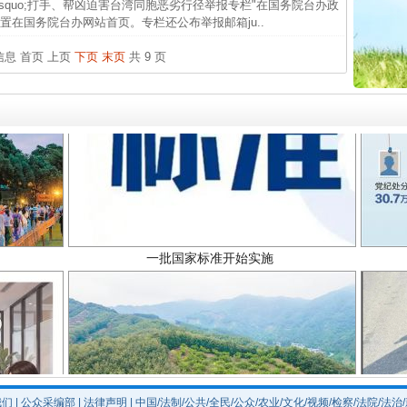
&rsquo;打手、帮凶迫害台湾同胞恶劣行径举报专栏"在国务院台办政
杨天
在国务院台办网站首页。专栏还公布举报邮箱ju..
传销头
条信息
首页
上页
下页
末页
共 9 页
四川省
中方对
中国发
官方
从“无
一批国家标准开始实施
最高
事故致
四川1
我们
|
公众采编部
|
法律声明
| 中国/法制/公共/全民/公众/农业/文化/视频/检察/法院/法治