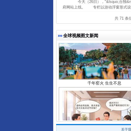
今天（26日），"&lsquo;台独
府网站上线。 专栏以游动浮窗形式设置
共 71 
全球视频图文新闻
千年窑火 生生不息
关于