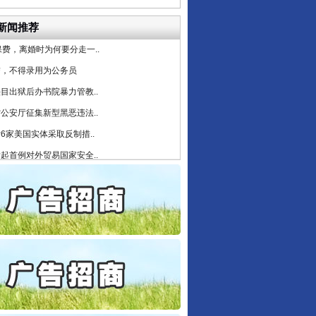
条伤亲情 巡回调解促和..
新闻推荐
保费，离婚时为何要分走一..
誉，不得录用为公务员
目出狱后办书院暴力管教..
行业协会接连发公告
公安厅征集新型黑恶违法..
6家美国实体采取反制措..
起首例对外贸易国家安全..
通报西安赛格商场坠亡事件
产可执”到“全额执行”
检抗诉的疑难复杂刑事案件
5死1伤，四川省安委会挂..
0家县级农商行获批解散
守，一别两宽：这场老年..
让核能赋能千行百业
条伤亲情 巡回调解促和..
保费，离婚时为何要分走一..