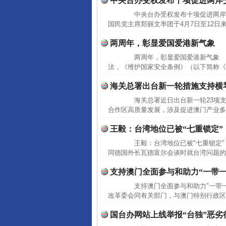
中央台办受权发布十项促进两岸
中央台办受权发布十项促进两岸
国民党主席郑丽文率团于4月7日至12日
两周年，彰显爱国爱港新气象
两周年，彰显爱国爱港新气象 20
完善运行机制助力责任有效落
法，《维护国家安全条例》（以下简称《
海关总署出台新一轮措施支持横
海关总署近日出台新一轮23项支
合作区高质量发展，涉及促进澳门产业多
王毅：台湾地位已被“七重锁定”
王毅：台湾地位已被"七重锁定" 
同德国外长瓦德富尔会谈时就台湾问题的
支持澳门全面参与和助力“一带
支持澳门全面参与和助力"一带一
东山县通报“牛蛙产品抗生素超标问
改革委会同有关部门，与澳门特别行政区政
国台办网站上线举报“台独”恶劣