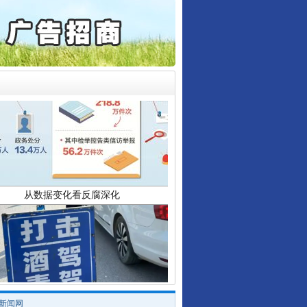
誉，不得录用为公务员
目出狱后办书院暴力管教..
公安厅征集新型黑恶违法..
6家美国实体采取反制措..
起首例对外贸易国家安全..
通报西安赛格商场坠亡事件
产可执”到“全额执行”
从数据变化看反腐深化
检抗诉的疑难复杂刑事案件
5死1伤，四川省安委会挂..
0家县级农商行获批解散
/新闻网