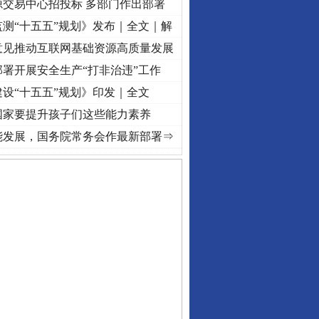
源交易中心招投标 多部门作出部署
测“十五五”规划》发布｜全文｜解
意见推动互联网基础资源高质量发展
署开展安全生产“打非治违”工作
设“十五五”规划》印发｜全文
国家要提升孩子们这些能力素养
奋进复兴征程丨红船起航处 潮起..
·[视频]
一首歌的时间，读懂乐至的“诗与远方”
·[视频
能发展，国务院常务会作最新部署⇒
守，一别两宽：这场老年..