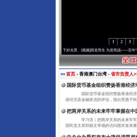
1
2
3
初心使命 奋进复兴征程丨宝塔山下好光景..
·[视频]
因党而生 为党而战——百年“纪”事⑧
首页
- 香港澳门台湾 -
省市负责人>
国际货币基金组织赞扬香港经济
国际货币基金组织赞扬香港经济增
港经济及金融状况的评估，指出受惠于科
把两岸关系的未来牢牢掌握在中
学习语｜把两岸关系的未来牢牢
国民党主席郑丽文率领的访问团并发表重