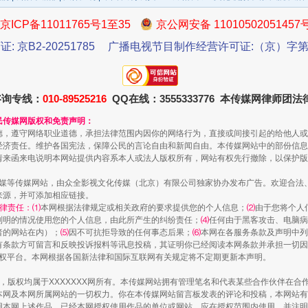
以产业富民促振兴
京ICP备11011765号1至35
京公网安备 11010502051457
证: 京B2-20251785
广播电视节目制作经营许可证:（京）字第3
咨询专线：
010-89525216
QQ在线：3555333776 本传媒网律师团
民传媒网版权和免责声明：
德，遵守网络职业道德，承担法律范围内因你的网络行为，直接或间接引起的给他人或
经济责任。维护各国宪法，保障公民的言论自由和新闻自由。本传媒网站中的部份信息
请来函来电说明本网站提供内容系本人或法人版权所有，网站有权先行撤除，以保护版
传媒等传媒网站，由众全影视文化传媒（北京）有限公司独家协办发布广告。欢迎合法
来源，并可添加相应链接。
从幼儿园到大学，有这些资助
律责任：⑴
本网根据法律规定或相关政府的要求提供您的个人信息；
⑵
由于您将个人
列明的情况使用您的个人信息，由此所产生的纠纷责任；
⑷
任何由于黑客攻击、电脑病
者的网站在内）；
⑸
因不可抗拒导致的任何事态后果；
⑹
本网在各服务条款及声明中列
有条款方可留言和反映投诉报料等讯息投稿，其证明你已经阅读本网条款并承担一切因
语权平台。本网根据各国新法律和国际互联网有关规定将不定期更新本声明。
作品，版权均属于XXXXXXX网所有。本传媒网站拥有管理笔名和代表某些合作伙伴在
本网及本网所属网站的一切权力。你在本传媒网站留言板发表的评论和投稿，本网站有
本网上述作品。已经本网授权使用作品的单位或网站，应在授权范围内使用，并注明“来