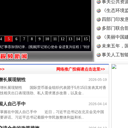
事关公共资
《生态环境监
读
四部门印发
多部门联合部
《美丽中国建
4
5
6
7
8
9
10
11
12
13
14
15
未来五年，
加强纪律..
·[视频]
牢记初心使命 奋进复兴征程丨“转折之城”激荡..
·[视频]
牢记初心使命 
事关人工智
>>
网络推广投稿请点击这里>>
增长展现韧性
2026-05-19
长展现韧性 国际货币基金组织代表团于5月15日发表其对香
技相关出口表现强劲、私人需求逐步改善，以及金..
国人自己手中
2026-04-14
掌握在中国人自己手中 近日，习近平总书记在北京会见中国
要讲话。习近平总书记着眼中华民族整体利益和长..
半生相