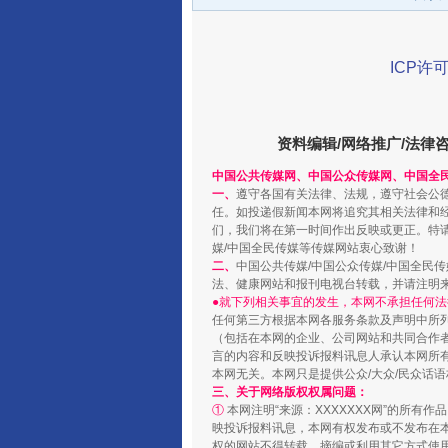
揭开“小金库”的免责幌子
ICP许可
资料编辑/网络推广/法律
中国公共传媒网、中国公众传媒网、中国全
一、
遵守各国有关法律、法规，遵守社会公
任。如投递假新闻本网将追究其相关法律和
们，我们将在第一时间作出反映或更正。特
媒/中国全民传媒等传媒网站衷心致谢！
二、
中国公共传媒/中国公众传媒/中国全民
法、健康网站和报刊电视台转载，并请注明
受贿1.44亿！段成刚被判无期
●就下列相关事宜的发生，本网不承担任何法
任何第三方根据本网各服务条款及声明中所
（包括在本网的企业、公司网站和共同合作
言的内容和反映投诉报料讯息人承认本网所
本网无关。本网只是提供公众/大众/民众话
三、关于网络版权权属问题：
①
本网注明“来源：XXXXXXX网”的所有
映投诉报料讯息，本网有权发布或不发布在
权的网站不得转载、摘编或利用其它方式使用