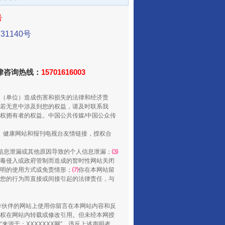
酒驾未被当场查获能处罚吗
号
1140号
法律咨询热线：
15701616003
（单位）造成伤害和损失的法律和经济责
若无意中涉及到您的权益，请及时联系我
权拥有者的权益。中国公共传媒/中国公众传
、健康网站和报刊电视台友情链接，授权合
“后车司机肯定在骂我”
信息泄漏或其他原因导致的个人信息泄漏；
⑶
毒侵入或政府管制而造成的暂时性网站关闭
明的使用方式或免责情形；
⑺
你在本网站留
您的行为而直接或间接引起的法律责任，与
合作伙伴的网站上使用你留言在本网站内容和反
权在网站内转载或修改引用。但未经本网授
源于：XXXXXXX网”。违反上述声明者，