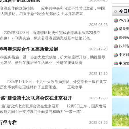
交流合作的政策措施
2026-04-13
一纸欠
交流合作的政策措施 应中共中央和习近平总书记邀请，中国
今日
26万
来大陆参访。习近平总书记会见郑丽文主席并发表重..
杨天
2026-03-23
传销头
24年3月23日，香港特区历史性完成香港基本法第23条立
实
一纸欠条伤亲情 巡回调解促和解..
条例》）刊宪实施，标志着香港圆满完成基本法第23条..
四川省
中方对
琴粤澳深度合作区高质量发展
2025-12-23
中国发
持服务措施，进一步加大政策供给，扩大制度型开放，助推横琴
元发展、便利琴澳居民生活就业、推进琴澳规则衔..
官方
从“无
2025-12-10
2025年12月8日，中共中央政治局委员、外交部长王毅在北京
最高
历史事实和法理经纬作了全面阐述。 王毅表示..
事故致
一路”建设第七次联席会议在北京召开
2025-12-08
四川1
路"建设第七次联席会议在北京召开 12月5日上午，国家发展
半生相
题”
法徽映军营 权益有保障
府共同召开支持澳门全面参与和助力"一带一路"..
一纸欠
行径专栏
2025-03-26
26万