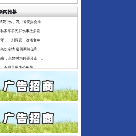
检抗诉的疑难复杂刑事案件
新闻推荐
5死1伤，四川省安委会挂..
私家车群死群伤事故多发..
守，一别两宽：这场老年..
条伤亲情 巡回调解促和..
保费，离婚时为何要分走一..
誉，不得录用为公务员
目出狱后办书院暴力管教..
公安厅征集新型黑恶违法..
6家美国实体采取反制措..
起首例对外贸易国家安全..
行业协会接连发公告
通报西安赛格商场坠亡事件
产可执”到“全额执行”
检抗诉的疑难复杂刑事案件
5死1伤，四川省安委会挂..