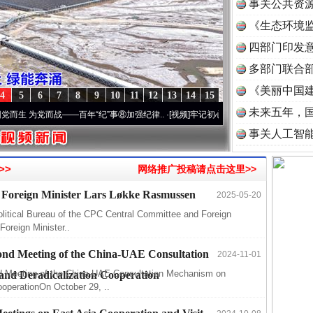
事关公共资
《生态环境监
读
四部门印发
多部门联合部
《美丽中国建
近期涉
4
5
6
7
8
9
10
11
12
13
14
15
未来五年，
半生相
 为党而战——百年“纪”事⑧加强纪律..
·[视频]
牢记初心使命 奋进复兴征程丨“转折之城”激
事关人工智
一纸欠
26万
>>
网络推广投稿请点击这里>>
杨天
 Foreign Minister Lars Løkke Rasmussen
2025-05-20
传销头
litical Bureau of the CPC Central Committee and Foreign
四川省
Foreign Minister..
中方对
ond Meeting of the China-UAE Consultation
2024-11-01
中国发
d Meeting of the China-UAE Consultation Mechanism on
nd Deradicalization Cooperation
官方
ooperationOn October 29, ..
从“无