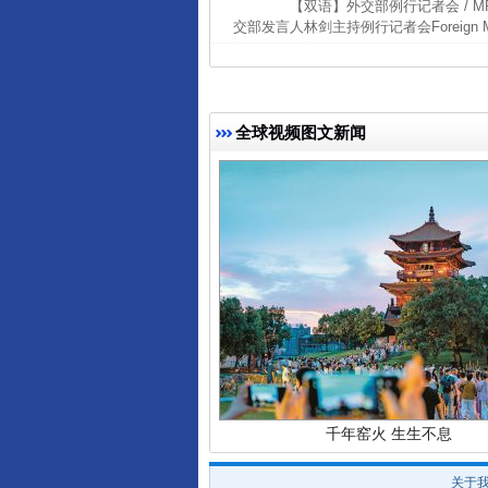
【双语】外交部例行记者会 / MFA Regul
交部发言人林剑主持例行记者会Foreign Ministry
全球视频图文新闻
东山县通报“牛蛙产品抗生素超标问
千年窑火 生生不息
关于