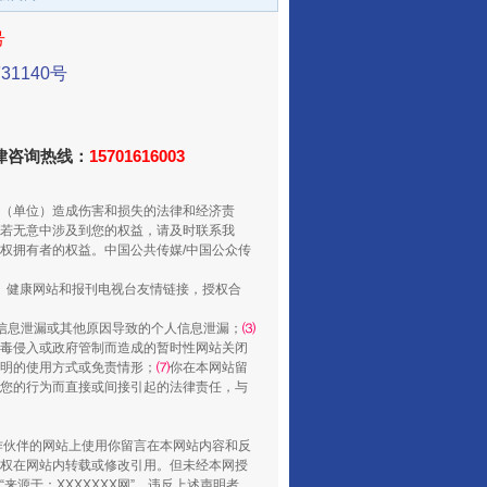
号
1140号
法律咨询热线：
15701616003
（单位）造成伤害和损失的法律和经济责
若无意中涉及到您的权益，请及时联系我
酒驾未被当场查获能处罚吗
权拥有者的权益。中国公共传媒/中国公众传
、健康网站和报刊电视台友情链接，授权合
信息泄漏或其他原因导致的个人信息泄漏；
⑶
毒侵入或政府管制而造成的暂时性网站关闭
明的使用方式或免责情形；
⑺
你在本网站留
您的行为而直接或间接引起的法律责任，与
合作伙伴的网站上使用你留言在本网站内容和反
权在网站内转载或修改引用。但未经本网授
源于：XXXXXXX网”。违反上述声明者，