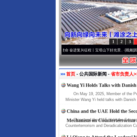
1
2
3
两个先锋队”本色
·[视频]
牢记初心使命 奋进复兴征程丨宝塔山下好光景..
·[视频]
因党而生
首页
- 公共国际新闻 -
省市负责人>
Wang Yi Holds Talks with Danish
On May 19, 2025, Member of the Po
Minister Wang Yi held talks with Danish 
China and the UAE Hold the Sec
China and the UAE Hold the Secon
Mechanism on Counterterrorism a
Counterterrorism and Deradicalization C