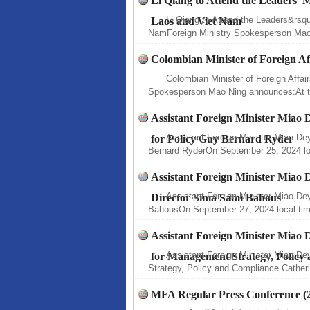
Li Qiang to Attend the Leaders’ M
Li Qiang to Attend the Leaders&rsq
Laos and Viet Nam
NamForeign Ministry Spokesperson Mao
Colombian Minister of Foreign Aff
Colombian Minister of Foreign Affair
Spokesperson Mao Ning announces:At th
Assistant Foreign Minister Miao
Assistant Foreign Minister Miao De
for Policy Guy Bernard Ryder
Bernard RyderOn September 25, 2024 loc
Assistant Foreign Minister Mia
Assistant Foreign Minister Miao D
Director Sima Sami Bahous
BahousOn September 27, 2024 local time
完善运行机制助力责任有效落
Assistant Foreign Minister Miao
Assistant Foreign Minister Miao D
for Management Strategy, Policy
Strategy, Policy and Compliance Cather
MFA Regular Press Conference