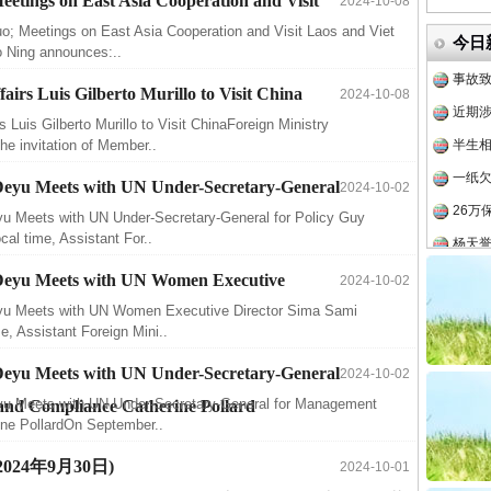
eetings on East Asia Cooperation and Visit
2024-10-08
最高
uo; Meetings on East Asia Cooperation and Visit Laos and Viet
今日
事故致
 Ning announces:..
近期涉
airs Luis Gilberto Murillo to Visit China
2024-10-08
半生相
s Luis Gilberto Murillo to Visit ChinaForeign Ministry
e invitation of Member..
一纸欠
26万
 Deyu Meets with UN Under-Secretary-General
2024-10-02
杨天
yu Meets with UN Under-Secretary-General for Policy Guy
al time, Assistant For..
传销头
o Deyu Meets with UN Women Executive
四川省
2024-10-02
eyu Meets with UN Women Executive Director Sima Sami
中方对
, Assistant Foreign Mini..
实
一纸欠条伤亲情 巡回调解促和解..
中国发
 Deyu Meets with UN Under-Secretary-General
2024-10-02
官方
eyu Meets with UN Under-Secretary-General for Management
 and Compliance Catherine Pollard
从“无
ine PollardOn September..
最高
 (2024年9月30日)
2024-10-01
事故致