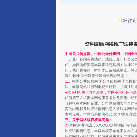
ICP许可
资料编辑/网络推广/法律
中国公共传媒网、中国公众传媒网、中国全
一、
遵守各国有关法律、法规，遵守社会公
任。如投递假新闻本网将追究其相关法律和
揭开“小金库”的免责幌子
们，我们将在第一时间作出反映或更正。特
媒/中国全民传媒等传媒网站衷心致谢！
二、
中国公共传媒/中国公众传媒/中国全民
法、健康网站和报刊电视台转载，并请注明
●就下列相关事宜的发生，本网不承担任何法
任何第三方根据本网各服务条款及声明中所
（包括在本网的企业、公司网站和共同合作
言的内容和反映投诉报料讯息人承认本网所
本网无关。本网只是提供公众/大众/民众话
三、关于网络版权权属问题：
①
本网注明“来源：XXXXXXX网”的所有
映投诉报料讯息，本网有权发布或不发布在
权的网站不得转载、摘编或利用其它方式使用