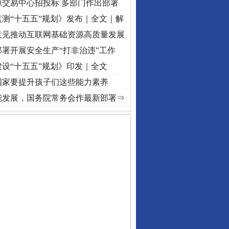
源交易中心招投标 多部门作出部署
测“十五五”规划》发布｜全文｜解
意见推动互联网基础资源高质量发展
署开展安全生产“打非治违”工作
设“十五五”规划》印发｜全文
私家车群死群伤事故多发..
国家要提升孩子们这些能力素养
守，一别两宽：这场老年..
荡..
·[视频]
牢记初心使命 奋进复兴征程丨红船起航处 潮起..
·[视频]
一首歌的时间，读
能发展，国务院常务会作最新部署⇒
条伤亲情 巡回调解促和..
保费，离婚时为何要分走一..
誉，不得录用为公务员
目出狱后办书院暴力管教..
公安厅征集新型黑恶违法..
6家美国实体采取反制措..
起首例对外贸易国家安全..
通报西安赛格商场坠亡事件
产可执”到“全额执行”