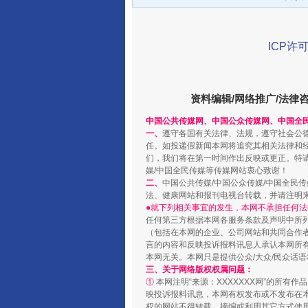
ICP许可
资料编辑/网络推广/法律
中国公共传媒网、中国公众传媒网、中国全
一、
遵守各国有关法律、法规，遵守社会公
千年窑火 生生不息
任。如投递假新闻本网将追究其相关法律和
们，我们将在第一时间作出反映或更正。特
媒/中国全民传媒等传媒网站衷心致谢！
二、
中国公共传媒/中国公众传媒/中国全民
法、健康网站和报刊电视台转载，并请注明
●就下列相关事宜的发生，本网不承担任何法
任何第三方根据本网各服务条款及声明中所
（包括在本网的企业、公司网站和共同合作
言的内容和反映投诉报料讯息人承认本网所
本网无关。本网只是提供公众/大众/民众话
三、关于网络版权权属问题：
①
本网注明“来源：XXXXXXX网”的所有
映投诉报料讯息，本网有权发布或不发布在
权的网站不得转载、摘编或利用其它方式使用