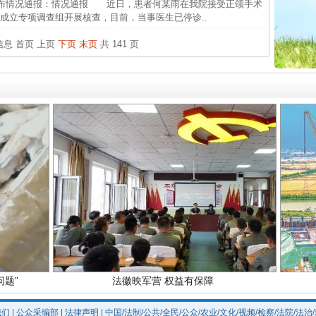
布情况通报：情况通报 近日，患者何某雨在我院接受正颌手术
成立专项调查组开展核查，目前，当事医生已停诊..
中国发
官方
条信息
首页
上页
下页
末页
共 141 页
从“无
最高
实
一纸欠条伤亲情 巡回调解促和解..
事故致
题”
法徽映军营 权益有保障
我们
|
公众采编部
|
法律声明
| 中国/法制/公共/全民/公众/农业/文化/视频/检察/法院/法治