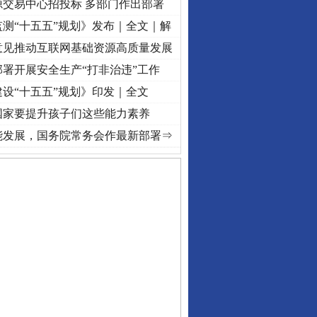
源交易中心招投标 多部门作出部署
测“十五五”规划》发布｜全文｜解
意见推动互联网基础资源高质量发展
署开展安全生产“打非治违”工作
设“十五五”规划》印发｜全文
国家要提升孩子们这些能力素养
视频]
牢记初心使命 奋进复兴征程丨“转折之城”激荡..
·[视频]
牢记初心使命 奋进复兴征程丨
能发展，国务院常务会作最新部署⇒
私家车群死群伤事故多发..
守，一别两宽：这场老年..
条伤亲情 巡回调解促和..
保费，离婚时为何要分走一..
誉，不得录用为公务员
目出狱后办书院暴力管教..