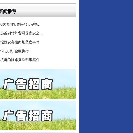
公安厅征集新型黑恶违法..
新闻推荐
6家美国实体采取反制措..
起首例对外贸易国家安全..
通报西安赛格商场坠亡事件
产可执”到“全额执行”
检抗诉的疑难复杂刑事案件
5死1伤，四川省安委会挂..
私家车群死群伤事故多发..
守，一别两宽：这场老年..
条伤亲情 巡回调解促和..
保费，离婚时为何要分走一..
誉，不得录用为公务员
目出狱后办书院暴力管教..
公安厅征集新型黑恶违法..
6家美国实体采取反制措..