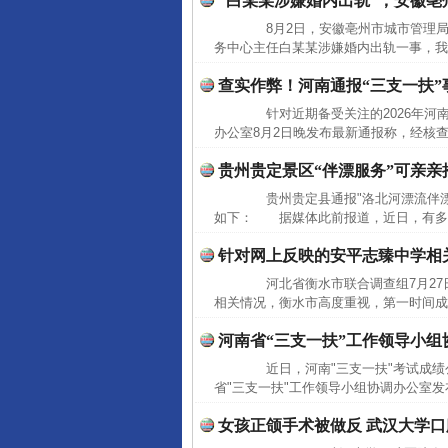
“白某某涉嫌婚内出轨”，安徽
8月2日，安徽亳州市城市管理局
务中心主任白某某涉嫌婚内出轨一事，我
查实作弊！河南通报“三支一扶”
针对近期备受关注的2026年河南
办公室8月2日晚发布最新通报称，经核查
贵州贵定景区“伴漂服务”可亲亲
贵州贵定县通报"洛北河漂流伴漂
如下： 据媒体此前报道，近日，有多名
针对网上反映的安平志臻中学相
河北省衡水市联合调查组7月27
相关情况，衡水市高度重视，第一时间成
河南省“三支一扶”工作领导小组
近日，河南"三支一扶"考试成绩公
省"三支一扶"工作领导小组协调办公室发
女孩正颌手术被做反 武汉大学