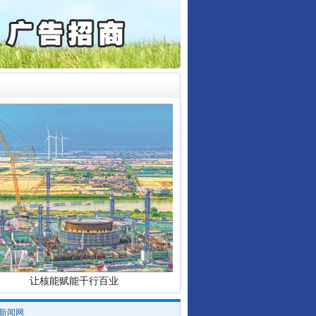
起首例对外贸易国家安全..
通报西安赛格商场坠亡事件
产可执”到“全额执行”
检抗诉的疑难复杂刑事案件
行业协会接连发公告
5死1伤，四川省安委会挂..
让核能赋能千行百业
/新闻网