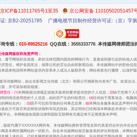
京ICP备11011765号1至35
京公网安备 11010502051457
证: 京B2-20251785
广播电视节目制作经营许可证:（京）字第3
咨询专线：
010-89525216
QQ在线：3555333776 本传媒网律师团
民传媒网版权和免责声明：
德，遵守网络职业道德，承担法律范围内因你的网络行为，直接或间接引起的给他人或
一批国家标准开始实施
经济责任。维护各国宪法，保障公民的言论自由和新闻自由。本传媒网站中的部份信息
请来函来电说明本网站提供内容系本人或法人版权所有，网站有权先行撤除，以保护版
传媒等传媒网站，由众全影视文化传媒（北京）有限公司独家协办发布广告。欢迎合法
来源，并可添加相应链接。
律责任：⑴
本网根据法律规定或相关政府的要求提供您的个人信息；
⑵
由于您将个人
列明的情况使用您的个人信息，由此所产生的纠纷责任；
⑷
任何由于黑客攻击、电脑病
者的网站在内）；
⑸
因不可抗拒导致的任何事态后果；
⑹
本网在各服务条款及声明中列
有条款方可留言和反映投诉报料等讯息投稿，其证明你已经阅读本网条款并承担一切因
语权平台。本网根据各国新法律和国际互联网有关规定将不定期更新本声明。
作品，版权均属于XXXXXXX网所有。本传媒网站拥有管理笔名和代表某些合作伙伴在
本网及本网所属网站的一切权力。你在本传媒网站留言板发表的评论和投稿，本网站有
本网上述作品。已经本网授权使用作品的单位或网站，应在授权范围内使用，并注明“来