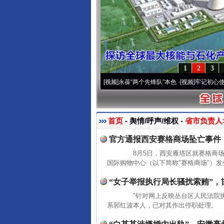
1
2
3
20周年 深刻改变雪域高原..
·[视频]
永葆“两个先锋队”本色
·[视频]
牢记初心使命 奋进
首页
- 舆情/呼声/维权 -
省市负责人>
官方通报西安赛格商场坠亡事件
8月5日，西安雁塔区就赛格商场
国际购物中心（以下简称"赛格商场"）发
“女子举报执行局长骚扰索贿”，
"针对网上反映丛台区人民法院执
系郭红波本人，已对其作出停职处理。