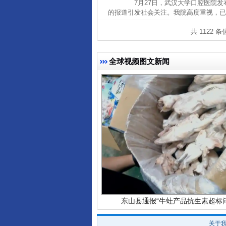
7月27日，武汉大学口腔医院发
的报道引发社会关注。我院高度重视，已
共 1122 
全球视频图文新闻
完善运行机制助力责任有效落
东山县通报“牛蛙产品抗生素超标问
关于