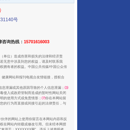
号
1140号
法律咨询热线：
15701616003
（单位）造成伤害和损失的法律和经济责
从数据变化看反腐深化
若无意中涉及到您的权益，请及时联系我
权拥有者的权益。中国公共传媒/中国公众传
、健康网站和报刊电视台友情链接，授权合
信息泄漏或其他原因导致的个人信息泄漏；
⑶
毒侵入或政府管制而造成的暂时性网站关闭
明的使用方式或免责情形；
⑺
你在本网站留
您的行为而直接或间接引起的法律责任，与
合作伙伴的网站上使用你留言在本网站内容和反
权在网站内转载或修改引用。但未经本网授
源于：XXXXXXX网”。违反上述声明者，