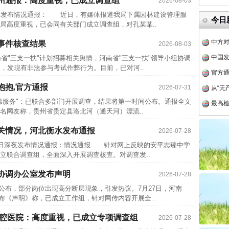
亳州通报：高度重视，已成立调查组
2026-08-03
四川省
发布情况通报： 近日，有媒体报道我局下属园林建设管理服
今日
局高度重视，已会同有关部门成立调查组，对孔某某..
中方对
中国发
事件核查结果
2026-08-03
省"三支一扶"计划招募相关舆情，河南省"三支一扶"领导小组协调
官方
，发现有非法参与考试作弊行为。目前，已对河..
从“无
抱抱,官方通报
2026-07-31
最高
服务"：已联合多部门开展调查，结果将第一时间公布。通报全文
事故致
网友称，贵州省贵定县洛北河（通天河）漂流..
近期涉
关情况，河北衡水发布通报
2026-07-28
半生相
日深夜发布情况通报：情况通报 针对网上反映的安平志臻中学
一纸欠
立联合调查组，全面深入开展调查核查。对调查发..
26万
协调办公室发布声明
2026-07-28
杨天
布，部分岗位出现高分断层现象，引发热议。7月27日，河南
传销头
布《声明》称，已成立工作组，针对网传内容开展全..
四川省
口腔医院：高度重视，已成立专项调查组
2026-07-28
中方对