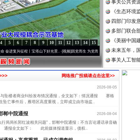
事关公共资
《生态环境监
读
四部门印发
多部门联合部
《美丽中国建
4
5
6
7
8
9
10
11
12
13
14
15
未来五年，
复兴征程丨宝塔山下好光景..
·[视频]
因党而生 为党而战——百年“纪”事⑧加强纪律..
·[
事关人工智
>>
网络推广投稿请点击这里>>
2026-08-05
近期涉
与坠楼者商业纠纷发布情况通报，全文如下：情况通报 赛格
半生相
生坠亡事件后，雁塔区高度重视，立即成立由市场监..
一纸欠
邯郸中院通报
2026-08-04
26万
行局局长郭红波相关问题"，邯郸中院通报：不当言论通话录音确
 通报全文如下： 此前媒体报道显示，债权..
杨天
传销头