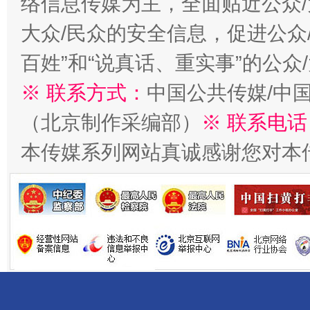
络信息传媒为主，全面贴近公众/
大众/民众的安全信息，促进公众
百姓”和“说真话、重实事”的公众
千年窑火 生生不息
一
※ 联系方式：
中国公共传媒/中
（北京制作采编部）
※ 联系电话
本传媒系列网站真诚感谢您对本
揭开“小金库”的免责幌子