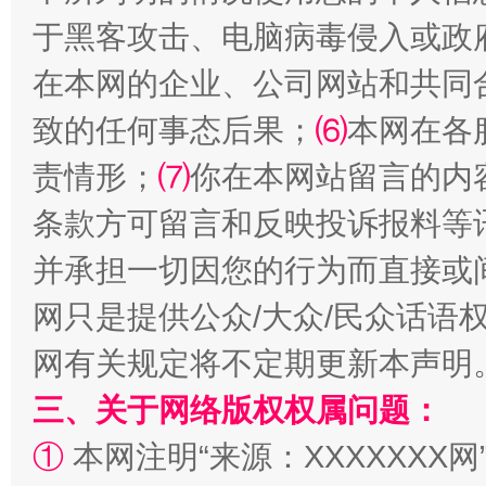
于黑客攻击、电脑病毒侵入或政
全民健身五年计划来了！等你上场
在本网的企业、公司网站和共同
致的任何事态后果；
⑹
本网在各
责情形；
⑺
你在本网站留言的内
条款方可留言和反映投诉报料等
并承担一切因您的行为而直接或
网只是提供公众/大众/民众话语
阿坝州三大球赛在茂县开幕
规模最
网有关规定将不定期更新本声明
三、关于网络版权权属问题：
①
本网注明“来源：XXXXXXX网