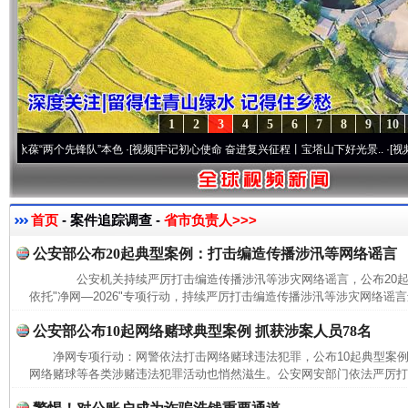
1
2
3
4
5
6
7
8
9
10
“两个先锋队”本色
·[视频]
牢记初心使命 奋进复兴征程丨宝塔山下好光景..
·[视频]
因党而
首页
- 案件追踪调查 -
省市负责人>>>
公安部公布20起典型案例：打击编造传播涉汛等网络谣言
公安机关持续严厉打击编造传播涉汛等涉灾网络谣言，公布20
依托"净网—2026"专项行动，持续严厉打击编造传播涉汛等涉灾网络谣言
公安部公布10起网络赌球典型案例 抓获涉案人员78名
净网专项行动：网警依法打击网络赌球违法犯罪，公布10起典型
网络赌球等各类涉赌违法犯罪活动也悄然滋生。公安网安部门依法严厉打击