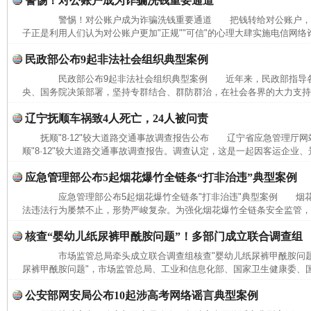
警惕！对公账户成为诈骗洗钱重要通道
警惕！对公账户成为诈骗洗钱重要通道 把钱转给对公账户，
子正是利用人们认为对公账户更加"正规""可信"的心理大肆实施电信网络
民政部公布9起非法社会组织典型案例
民政部公布9起非法社会组织典型案例 近年来，民政部指导各
央、国务院决策部署，坚持专群结合、群防群治，在社会各界的大力支持下
辽宁抚顺车祸致4人死亡，24人被问责
抚顺"8·12"较大道路交通事故调查报告公布 辽宁省应急管理厅网
顺"8·12"较大道路交通事故调查报告。调查认定，这是一起因客运企业、
应急管理部公布5起烟花爆竹全链条“打非治违”典型案例
应急管理部公布5起烟花爆竹全链条"打非治违"典型案例 烟花
法违法行为屡禁不止，形势严峻复杂。为强化烟花爆竹全链条安全监管，进
核查“婴幼儿纸尿裤甲酰胺问题”！多部门成立联合调查组
市场监管总局牵头成立联合调查组核查"婴幼儿纸尿裤甲酰胺问题
尿裤甲酰胺问题"，市场监管总局、工业和信息化部、国家卫生健康委、国
公安部网安局公布10起涉高考网络谣言典型案例