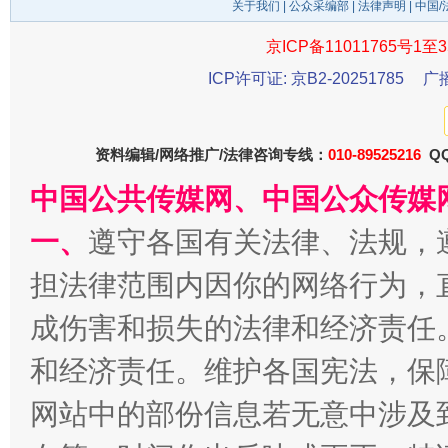
关于我们
|
公众采编部
|
法律声明
| 中国
京ICP备11011765号1至3
ICP许可证: 京B2-20251785
广
千年窑火 生生不息
一
资料编辑/网络推广/法律咨询专线：
010-89525216
QQ
中国公共传媒网、中国公众传媒
一、
遵守各国有关法律、法规，
担法律范围内因你的网络行为，
成伤害和损失的法律和经济责任
和经济责任。维护各国宪法，保
揭开“小金库”的免责幌子
网站中的部份信息若无意中涉及