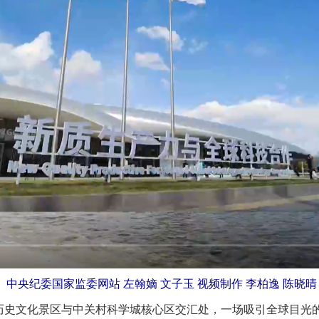
中央纪委国家监委网站 左翰嫡 文子玉 视频制作 李柏逸 陈晓晴
史文化景区与中关村科学城核心区交汇处，一场吸引全球目光的盛