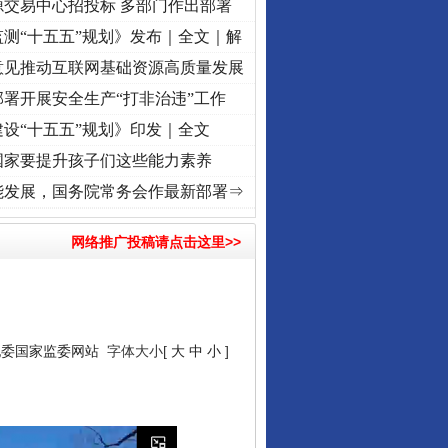
源交易中心招投标 多部门作出部署
测“十五五”规划》发布｜全文｜解
意见推动互联网基础资源高质量发展
署开展安全生产“打非治违”工作
设“十五五”规划》印发｜全文
国家要提升孩子们这些能力素养
频]
牢记初心使命 奋进复兴征程丨“转折之城”激荡..
·[视频]
牢记初心使命 奋进复兴征程丨
能发展，国务院常务会作最新部署⇒
网络推广投稿请点击这里>>
纪委国家监委网站
字体大小[
大
中
小
]