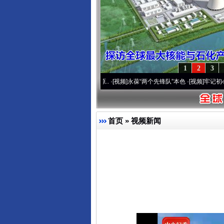
1
2
3
20周年 深刻改变雪域高原..
·[视频]
永葆“两个先锋队”本色
·[视频]
牢记初心使命 奋进
首页
»
视频新闻