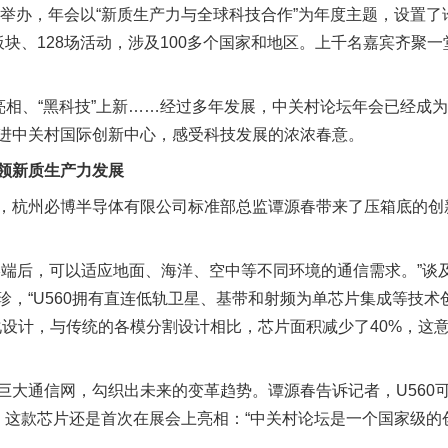
京举办，年会以“新质生产力与全球科技合作”为年度主题，设置
块、128场活动，涉及100多个国家和地区。上千名嘉宾齐聚
相、“黑科技”上新……经过多年发展，中关村论坛年会已经成
进中关村国际创新中心，感受科技发展的浓浓春意。
领新质生产力发展
杭州必博半导体有限公司标准部总监谭源春带来了压箱底的创
后，可以适应地面、海洋、空中等不同环境的通信需求。”谈
，“U560拥有直连低轨卫星、基带和射频为单芯片集成等技术创
融合一体化设计，与传统的各模分割设计相比，芯片面积减少了40%，
通信网，勾织出未来的变革趋势。谭源春告诉记者，U560
，这款芯片还是首次在展会上亮相：“中关村论坛是一个国家级的