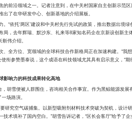
的前沿领域之一。记者注意到，在中关村国家自主创新示范区
推出了在华研发中心、创新基地的介绍展板。
“依托‘两区’建设和中关村先行先试的政策，推出数据出境绿
布局，去年辉瑞、默沙东、礼来等8家知名药企在京新设创新主
市长靳伟介绍。
全方位、宽领域的全球科技合作新格局正在加速构建。“我想
务公使衔参赞墨泰说，这个成语在科技领域尤其具有启示意义，“
影响力的科技成果转化高地
，胡雪便被人群围住，咨询相关合作事宜。作为黑鲸能源发展
了一场路演。
要研究空气碳捕集。以新型吸附剂材料技术突破为契机，设计研
一技术填补了国内空白。”胡雪告诉记者，“区长会客厅”给予了