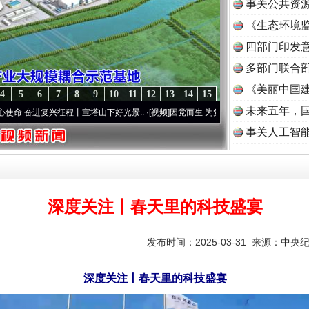
事关公共资
《生态环境监
读
四部门印发
多部门联合部
《美丽中国建
4
5
6
7
8
9
10
11
12
13
14
15
未来五年，
复兴征程丨宝塔山下好光景..
·[视频]
因党而生 为党而战——百年“纪”事⑧加强纪律..
·[视
事关人工智
深度关注丨春天里的科技盛宴
发布时间：2025-03-31 来源：
中央
深度关注丨春天里的科技盛宴