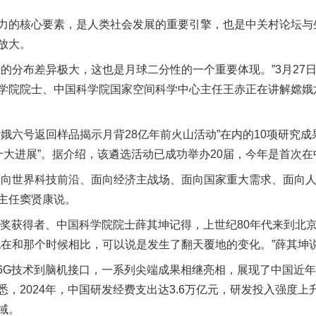
的核心要素，是人类社会发展的重要引擎，也是中关村论坛与
放大。
分布差异极大，这也是月球二分性的一个重要体现。”3月27日
学院院士、中国科学院国家空间科学中心主任王赤正在讲解嫦娥
六号返回样品揭示月背28亿年前火山活动”在内的10项研究成果
学十大进展”。据介绍，该遴选活动已成功举办20届，今年是首次
世界科技前沿、面向经济主战场、面向国家重大需求、面向人
主任窦贤康说。
奖获得者、中国科学院院士薛其坤记得，上世纪80年代来到北
现在和那个时候相比，可以说是发生了翻天覆地的变化。”薛其坤
G技术到脑机接口，一系列尖端成果相继亮相，展现了中国近年
，2024年，中国研发经费支出达3.6万亿元，研发投入强度上升
域。