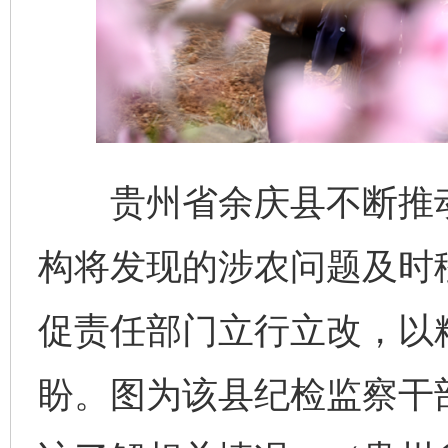
贵州省余庆县不断推动“
构将发现的涉农问题及时
促责任部门立行立改，以
盼。图为该县纪检监察干
完善运行机制助力责任有效落实
一纸欠条