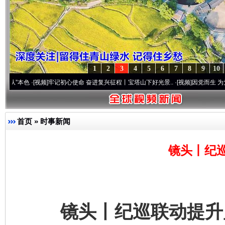
1
2
3
4
5
6
7
8
9
10
频]
牢记初心使命 奋进复兴征程丨宝塔山下好光景..
·[视频]
因党而生 为党而战——百年“
首页
»
时事新闻
镜头丨纪
镜头丨纪巡联动提升