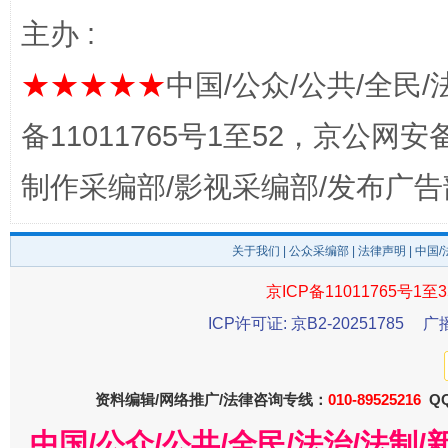
主办 :
★★★★★
中国/公众/公共/全民/
备11011765号1至52，京公网安备：
制作采编部/影视采编部/发布广告
东山县通报“牛蛙产品抗生素超标问题”
法
关于我们
|
公众采编部
|
法律声明
| 中国
京ICP备11011765号1至3
ICP许可证: 京B2-20251785
广
资料编辑/网络推广/法律咨询专线：
010-89525216
QQ
中国/公众/公共/全民/法治/法