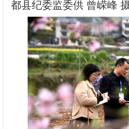
都县纪委监委供 曾嵘峰 