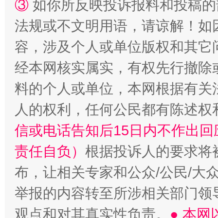
③
如你所反映投诉报料和投稿的
法规或不文明用语，请谅解！如
“蜀中异人”王建安的艺术幻境
容，涉及个人或单位版权和其它
经本网核实属实，有权先行撤除
料的个人或单位，本网根据有关
人的权利，任何公民都有陈述权
信或电话告知后15日内不作出
责任自负）
根据投诉人的要求将
布，让相关专家和公众/公民/大
举报的内容转至所涉相关部门领
观点和对其真实性负责。
● 本