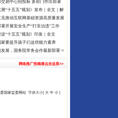
源交易中心招投标 多部门作出部署
测“十五五”规划》发布｜全文｜解
意见推动互联网基础资源高质量发展
署开展安全生产“打非治违”工作
设“十五五”规划》印发｜全文
国家要提升孩子们这些能力素养
兴征程丨红船起航处 潮起..
·[视频]
一首歌的时间，读懂乐至的“诗与远方”
·[视频]
从《水
能发展，国务院常务会作最新部署⇒
网络推广投稿请点击这里>>
纪委国家监委网站
字体大小[
大
中
小
]