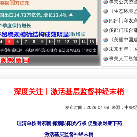
事关公共资
《生态环境监
读
四部门印发
多部门联合部
《美丽中国建
4
5
6
7
8
9
10
11
12
13
14
15
未来五年，
..
·[视频]
牢记初心使命 奋进复兴征程丨“转折之城”激荡..
·[视频]
牢记初心使命 奋进复
事关人工智
深度关注丨激活基层监督神经末梢
发布时间：2026-04-09 来源：
中央
理清单按图索骥 抓预防阳光行权 促整改对症下药
激活基层监督神经末梢