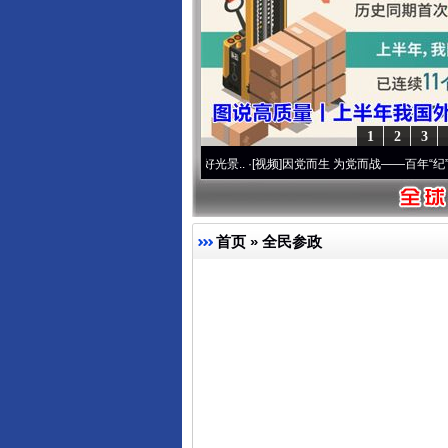
1
2
3
 奋进复兴征程丨宝塔山下好光景..
·[视频]
因党而生 为党而战——百年“纪”事⑧加强纪律
首页
»
全民参政