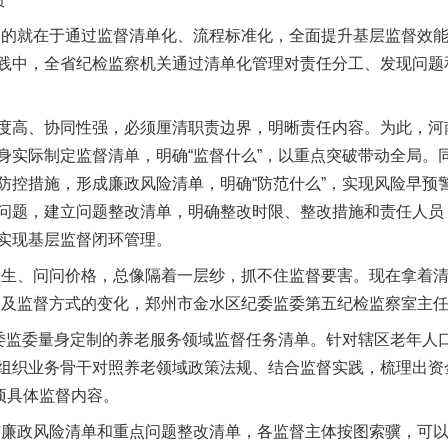
就在于通过监督清单化、流程标准化，全面提升基层监督效能
践中，全省纪检监察机关通过清单化管理对责任分工、发现问题
高、协同性强，必须厘清职责边界，明晰责任内容。为此，河
身实际制定监督清单，明确“监督什么”，以重点突破带动全局。
防控措施，形成廉政风险清单，明确“防范什么”，实现风险早预
问题，建立问题整改清单，明确整改时限、整改措施和责任人员，
实现基层监督闭环管理。
生、问问价格，总像隔着一层纱，抓不住监督要害。现在拿着清
谈及监督方式的变化，郑州市金水区纪委监委第五纪检监察室主
监委量身定制的养老服务领域监督任务清单。针对辖区老年人
组织业务骨干对照养老领域政策法规、结合监督实践，梳理出资
项具体监督内容。
廉政风险清单和重点问题整改清单，各监督主体按图索骥，可以