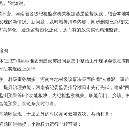
号。”洪涛说。
不变。河南省各级纪检监察机关根据基层监督实践，结合本地
发现的新情况、新问题，及时增补清单内容，同步删减已办结或
么监督”具体化，避免监督虚化泛化，从而有的放矢实现精准监督。
追溯
三资”和高标准农田建设突出问题集中整治工作现场会议在濮阳
工作法实现线上运行。
村级事务增多，河南各地村级议事决策面临着“人难聚、事难议
、提升治理效能，河南省纪委监委指导濮阳市先行先试，建成“四
监测预警等8个功能板块，为纪检监察机关、职能部门、乡镇、
智能预警、全链条实时可查。
清晰呈现，千里之外的村民亦可云端表决、共商村务；
题即时捕捉，小微权力运行全程可溯；