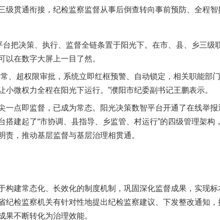
级贯通衔接，纪检监察监督从事后倒查转向事前预防、全程智
台把决策、执行、监督全链条置于阳光下。在市、县、乡三级
可以在数字大屏上一目了然。
常、超权限审批，系统立即红框预警、自动锁定，相关职能部门
让小微权力全程在阳光下运行。”濮阳市纪委副书记王鹏表示。
一点即监督，已成为常态。阳光决策数智平台开通了在线举报
台搭建起了“市协调、县指导、乡监管、村运行”的四级管理架构
明责，推动基层监督与基层治理相贯通。
构建常态化、长效化的制度机制，巩固深化监督成果，实现标
省纪检监察机关有针对性地提出纪检监察建议、下发整改通知，
成果不断转化为治理效能。
实
一纸欠条伤亲情 巡回调解促和解..