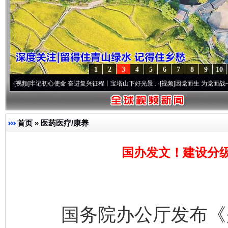
1
2
3
4
5
6
7
8
9
10
牢记初心使命 奋进复兴征程丨宝塔山下好光景..
·[视频]
因党而生 为党而战——百年“纪”
首页
»
医药医疗/康养
国办发文！建设分
国务院办公厅发布《关