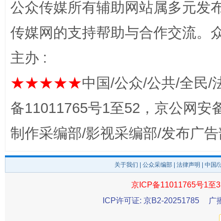
完善运行机制助力责任有效落实
一纸欠条
公众传媒所有辅助网站属多元发
传媒网的支持帮助与合作交流。
主办 :
★★★★★
中国/公众/公共/全民/
备11011765号1至52，京公网安备：
制作采编部/影视采编部/发布广告
东山县通报“牛蛙产品抗生素超标问题”
法
关于我们
|
公众采编部
|
法律声明
| 中国
京ICP备11011765号1至3
ICP许可证: 京B2-20251785
广