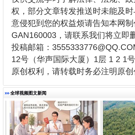
权，部分文章转发推送时未能及时
意侵犯到您的权益烦请告知本网制作采编
GAN160003，请联系我们将立即删
千年窑火 生生不息
一
投稿邮箱：3555333776@QQ
12号（华声国际大厦）1层 1 2
原创权利，请转载时务必注明原创作
全球视频图文新闻
揭开“小金库”的免责幌子