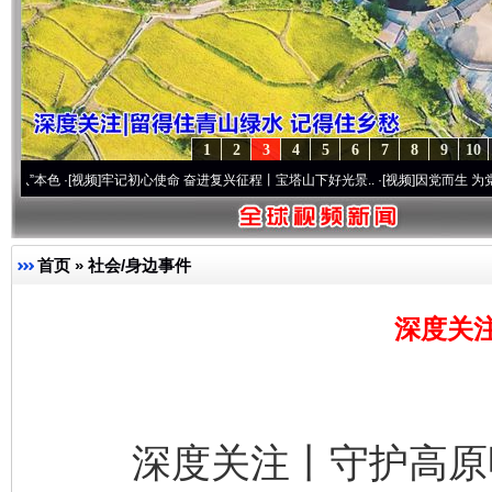
1
2
3
4
5
6
7
8
9
10
视频]
牢记初心使命 奋进复兴征程丨宝塔山下好光景..
·[视频]
因党而生 为党而战——百年
首页
»
社会/身边事件
深度关
深度关注丨守护高原