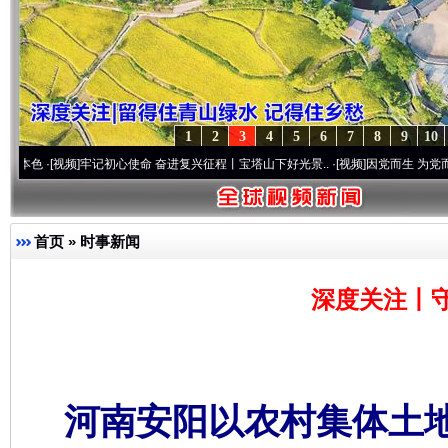
1
2
3
4
5
6
7
8
9
10
频]
牢记初心使命 奋进复兴征程丨宝塔山下好光景..
·[视频]
因党而生 为党而战——百年“
首页
»
时事新闻
深度关注丨
河南安阳以农村集体土地