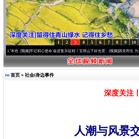
1
2
3
4
5
6
7
8
9
10
·[视频]
牢记初心使命 奋进复兴征程丨宝塔山下好光景..
·[视频]
因党而生 为党而战——百
首页
»
社会/身边事件
深度关注
人潮与风景交