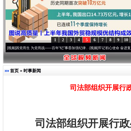
1
2
3
4
5
6
7
8
9
10
因党而生 为党而战——百年“纪”事⑧加强纪律..
·[视频]
牢记初心使命 奋进复兴征程丨“转
首页
»
时事新闻
司法部组织开展行
司法部组织开展行政处