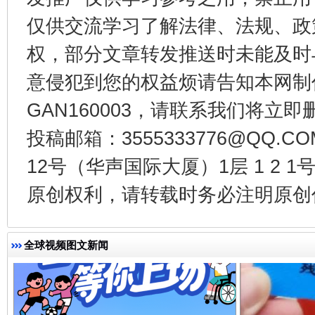
仅供交流学习了解法律、法规、政
权，部分文章转发推送时未能及时
受贿1.44亿！段成刚被判无期
从幼儿
意侵犯到您的权益烦请告知本网制作采编
GAN160003，请联系我们将立即删
投稿邮箱：3555333776@QQ
12号（华声国际大厦）1层 1 2
原创权利，请转载时务必注明原创作
全民健身五年计划来了！等你上场
全球视频图文新闻