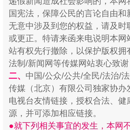
递假新闻造成社会影响的，本网
揭开“小金库”的免责幌子
国宪法，保障公民的言论自由和
无意中涉及到您的权益，请及时
或更正。特请来函来电说明本网
站有权先行撤除，以保护版权拥有者
法制/新闻网等传媒网站衷心致谢
二、
中国/公众/公共/全民/法治
受贿1.44亿！段成刚被判无期
从幼儿
传媒（北京）有限公司独家协办
电视台友情链接，授权合法、健
源，并可添加相应链接。
●就下列相关事宜的发生，本网