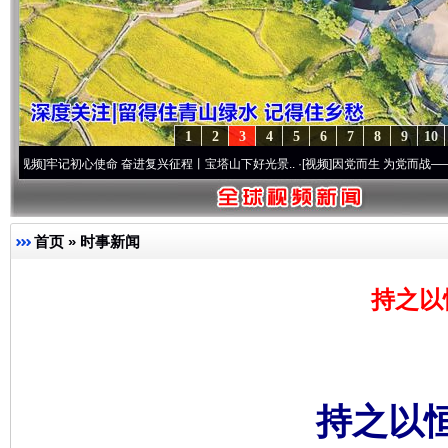
1
2
3
4
5
6
7
8
9
10
初心使命 奋进复兴征程丨宝塔山下好光景..
·[视频]
因党而生 为党而战——百年“纪”事⑧
首页
»
时事新闻
持之以
持之以