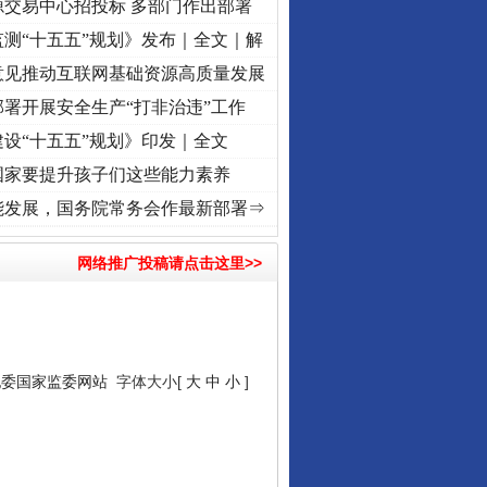
源交易中心招投标 多部门作出部署
测“十五五”规划》发布｜全文｜解
意见推动互联网基础资源高质量发展
署开展安全生产“打非治违”工作
设“十五五”规划》印发｜全文
国家要提升孩子们这些能力素养
视频]
衣柜里的秘密
·[视频]
深度关注丨春天里的科技盛宴
·[视频]
正风反腐在身边·记者百县
能发展，国务院常务会作最新部署⇒
网络推广投稿请点击这里>>
纪委国家监委网站
字体大小[
大
中
小
]