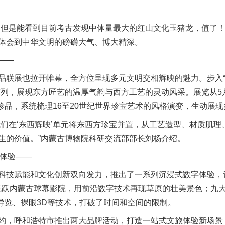
是能看到目前考古发现中体量最大的红山文化玉猪龙，值了！
体会到中华文明的磅礴大气、博大精深。
——
展也拉开帷幕，全方位呈现多元文明交相辉映的魅力。步入“璀
陈列，展现东方匠艺的温厚气韵与西方工艺的灵动风采。展览从5月
）珍品，系统梳理16至20世纪世界珍宝艺术的风格演变，生动展
在‘东西辉映’单元将东西方珍宝并置，从工艺造型、材质肌理
生的价值。”内蒙古博物院科研交流部部长刘杨介绍。
体验——
技赋能和文化创新双向发力，推出了一系列沉浸式数字体验，
飞跃内蒙古球幕影院，用前沿数字技术再现草原的壮美景色；九
人导览、裸眼3D等技术，打破了时间和空间的限制。
，呼和浩特市推出两大品牌活动，打造一站式文旅体验新场景