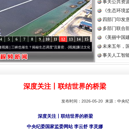
事关公共资
《生态环境监
读
四部门印发
多部门联合部
《美丽中国建
4
5
6
7
8
9
10
11
12
13
14
15
未来五年，
三峡也催生？揭秘生态调度“流量密..
·[视频]
廉洁文化中国行 | 遵义：雄关漫道展新颜..
·[
事关人工智
深度关注丨联结世界的桥梁
发布时间：2026-05-20 来源：
中央
深度关注丨联结世界的桥梁
中央纪委国家监委网站 李云舒 李灵娜