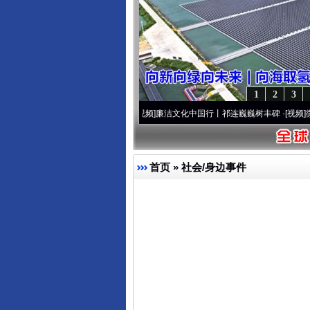
1
2
3
浒传》看间谍“攻心套路”
·[视频]
廉洁文化中国行丨祁连巍巍树丰碑
·[视频]
微视频 | 
首页
»
社会/身边事件