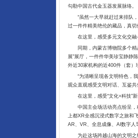
勾勒中国古代金玉器发展脉络。
“虽然一大早就赶过来排队，但
过一件件精美绝伦的藏品，真切
在这里，感受多元文化交融
同期，内蒙古博物院多个精品联
展”展厅，一件件华美珍宝静静
外近30家机构的近400件（套
“为清晰呈现各文明特色，我们
观众直观感受文明对话、互鉴共
在这里，感受“文化+科技”新
中国主会场活动亮点纷呈，科
上都XR全感沉浸式数字之旅和
AR、VR、全息成像、AI数字
为赴这场跨越山海的文明之约