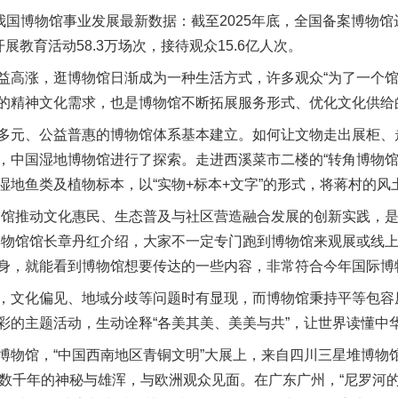
博物馆事业发展最新数据：截至2025年底，全国备案博物馆达7
开展教育活动58.3万场次，接待观众15.6亿人次。
涨，逛博物馆日渐成为一种生活方式，许多观众“为了一个馆，
的精神文化需求，也是博物馆不断拓展服务形式、优化文化供给
元、公益普惠的博物馆体系基本建立。如何让文物走出展柜、
，中国湿地博物馆进行了探索。走进西溪菜市二楼的“转角博物馆
湿地鱼类及植物标本，以“实物+标本+文字”的形式，将蒋村的
馆推动文化惠民、生态普及与社区营造融合发展的创新实践，是
博物馆馆长章丹红介绍，大家不一定专门跑到博物馆来观展或线
身，就能看到博物馆想要传达的一些内容，非常符合今年国际博
文化偏见、地域分歧等问题时有显现，而博物馆秉持平等包容
彩的主题活动，生动诠释“各美其美、美美与共”，让世界读懂中
馆，“中国西南地区青铜文明”大展上，来自四川三星堆博物馆
携数千年的神秘与雄浑，与欧洲观众见面。在广东广州，“尼罗河