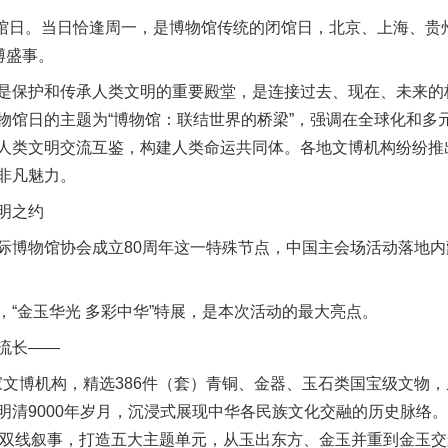
馆日。当日恰逢周一，是博物馆传统的闭馆日，北京、上海、贵
博盛事。
保护和传承人类文明的重要殿堂，是连接过去、现在、未来的
物馆日的主题为“博物馆：联结世界的桥梁”，强调在全球化和多
人类文明交流互鉴，构建人类命运共同体。各地文博机构纷纷推
非凡魅力。
明之约
博物馆协会成立80周年这一特殊节点，中国主会场活动落地内
金玉华光 多彩中华”特展，是本次活动的最大亮点。
流长——
文博机构，精选386件（套）青铜、金器、玉石类国宝级文物
明清9000年岁月，沉浸式展现中华各民族文化交融的历史脉络。
释”双线叙事，打造五大主题单元，从玉出东方、金玉并重到金玉