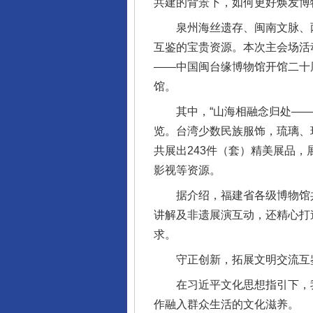
共建的背景下，如何更好焕发博
泉州海丝遗存、闽南文脉、两
互鉴的宝贵资源。本次主会场活动
——中国闽台缘博物馆开馆二十
馆。
其中，“山海相融念归处——台
览。台湾少数民族服饰，琉璃、
共展出243件（套）精美展品
影视等资源。
据介绍，福建省各级博物馆共推
讲解及非遗展演互动，还精心打
求。
守正创新，拓展文明交流互
在习近平文化思想指引下，我
作融入群众生活的文化滋养。