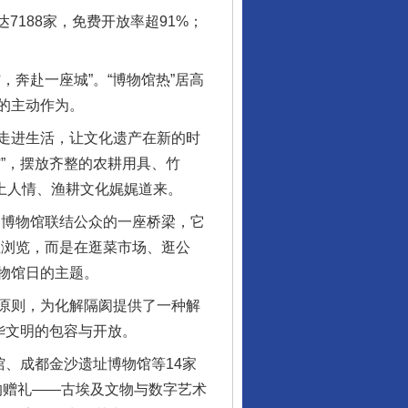
188家，免费开放率超91%；
奔赴一座城”。“博物馆热”居高
的主动作为。
走进生活，让文化遗产在新的时
”，摆放齐整的农耕用具、竹
风土人情、渔耕文化娓娓道来。
博物馆联结公众的一座桥梁，它
上浏览，而是在逛菜市场、逛公
物馆日的主题。
原则，为化解隔阂提供了一种解
华文明的包容与开放。
、成都金沙遗址博物馆等14家
的赠礼——古埃及文物与数字艺术