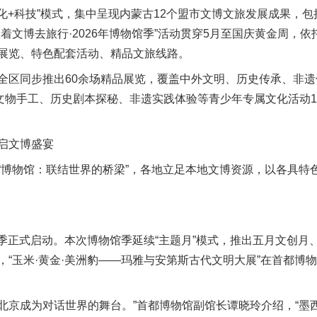
文化+科技”模式，集中呈现内蒙古12个盟市文博文旅发展成果，
着文博去旅行·2026年博物馆季”活动贯穿5月至国庆黄金周，
展览、特色配套活动、精品文旅线路。
区同步推出60余场精品展览，覆盖中外文明、历史传承、非遗
造文物手工、历史剧本探秘、非遗实践体验等青少年专属文化活动1
启文博盛宴
物馆：联结世界的桥梁”，各地立足本地文博资源，以各具特
馆季正式启动。本次博物馆季延续“主题月”模式，推出五月文创月
，“玉米·黄金·美洲豹——玛雅与安第斯古代文明大展”在首都博
北京成为对话世界的舞台。”首都博物馆副馆长谭晓玲介绍，“墨