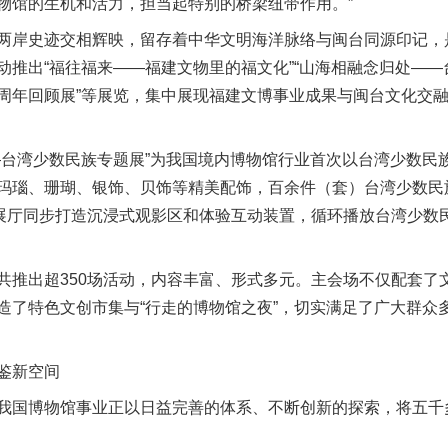
物馆的生机和活力，担当起特别的桥梁纽带作用。”
岸史迹交相辉映，留存着中华文明海洋脉络与闽台同源印记，
推出“福往福来——福建文物里的福文化”“山海相融念归处——台
周年回顾展”等展览，集中展现福建文博事业成果与闽台文化交
湾少数民族专题展”为我国境内博物馆行业首次以台湾少数民
玛瑙、珊瑚、银饰、贝饰等精美配饰，百余件（套）台湾少数民
，展厅同步打造沉浸式观影区和体验互动装置，循环播放台湾少数
出超350场活动，内容丰富、形式多元。主会场不仅配套了
造了特色文创市集与“行走的博物馆之夜”，切实满足了广大群众
鉴新空间
国博物馆事业正以日益完善的体系、不断创新的探索，将五千