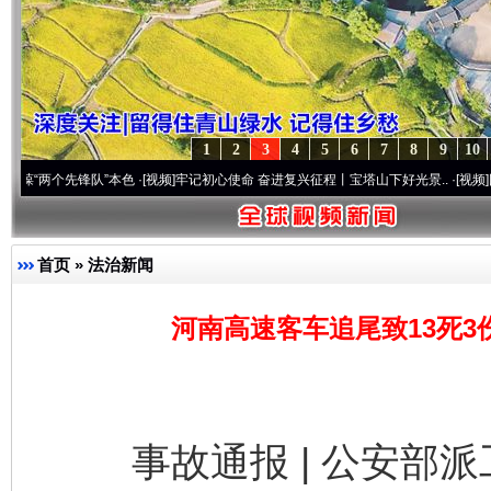
1
2
3
4
5
6
7
8
9
10
个先锋队”本色
·[视频]
牢记初心使命 奋进复兴征程丨宝塔山下好光景..
·[视频]
因党而生 
首页
»
法治新闻
河南高速客车追尾致13死3
事故通报 | 公安部派