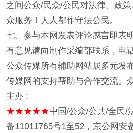
之间公众/民众/公民对法律、政
众服务！人人都作守法公民。
七、参与本网发表评论感言即表明
“蜀中异人”王建安的艺术幻境
有意见请向制作采编部联系，电话：0
公众传媒所有辅助网站属多元发
传媒网的支持帮助与合作交流。
主办 :
★★★★★
中国/公众/公共/全民/
完善运行机制助力责任有效落实
一纸欠条
备11011765号1至52，京公网安备：