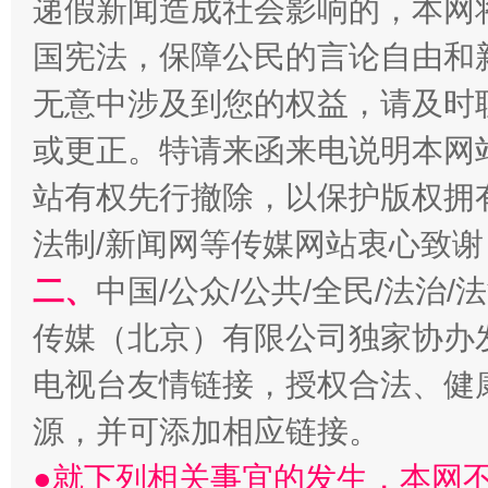
递假新闻造成社会影响的，本网
千年窑火 生生不息
一
国宪法，保障公民的言论自由和
无意中涉及到您的权益，请及时
或更正。特请来函来电说明本网
站有权先行撤除，以保护版权拥有者
法制/新闻网等传媒网站衷心致谢
二、
中国/公众/公共/全民/法治
揭开“小金库”的免责幌子
传媒（北京）有限公司独家协办
电视台友情链接，授权合法、健
源，并可添加相应链接。
●就下列相关事宜的发生，本网