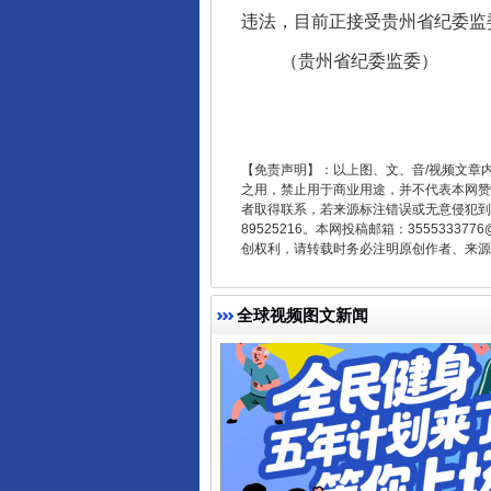
违法，目前正接受贵州省纪委监
（贵州省纪委监委）
【免责声明】：以上图、文、音/视频文章
受贿1.44亿！段成刚被判无期
之用，禁止用于商业用途，并不代表本网赞
者取得联系，若来源标注错误或无意侵犯到您的
89525216。本网投稿邮箱：355533
创权利，请转载时务必注明原创作者、来源：
全球视频图文新闻
全民健身五年计划来了！等你上