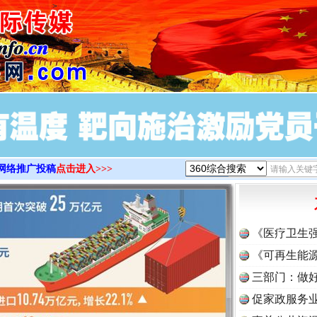
实
一纸欠条伤亲情 巡回调解促和解..
>
网络推广投稿
点击进入>>>
题”
法徽映军营 权益有保障
《医疗卫生
《可再生能源
三部门：做好
促家政服务业