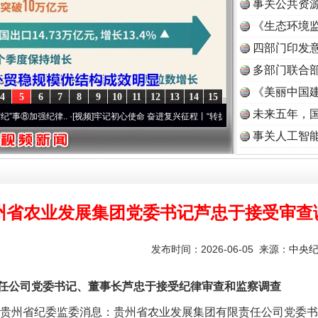
事关公共资
《生态环境监
读
四部门印发
一批国家标准开始实施
多部门联合部
《美丽中国建
4
5
6
7
8
9
10
11
12
13
14
15
未来五年，
强纪律..
·[视频]
牢记初心使命 奋进复兴征程丨“转折之城”激荡..
·[视频]
牢记初心使命 
事关人工智
州省农业发展集团党委书记芦忠于接受审查
以产业富民促振兴
发布时间：2026-06-05 来源：
中央
公司党委书记、董事长芦忠于接受纪律审查和监察调查
贵州省纪委监委消息：贵州省农业发展集团有限责任公司党委书