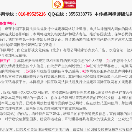
咨询专线：
010-89525216
QQ在线：3555333776 本传媒网律师团
和免责声明：
德，遵守中国互联网法律法规及行业规定和网络职业道德，承担法律范围内因你的网络
新闻造成社会影响的，本网将追究其相关法律和经济责任。维护各国宪法，保障公民的
我们，我们将在第一时间作出反映或更正。特请来函来电说明本网站提供内容系本人或
一颗心始终滚烫
治/法制/新闻网等传媒网站衷心致谢！
新闻网等传媒网站，由众全影视文化传媒（北京）有限公司独家协办发布广告。欢迎合法、
并可添加相应链接。
律责任：⑴
本网根据法律规定或相关政府的要求提供您的个人信息；
⑵
由于您将个人
列明的情况使用您的个人信息，由此所产生的纠纷责任；
⑷
任何由于黑客攻击、电脑病
者的网站在内）；
⑸
因不可抗拒导致的任何事态后果；
⑹
本网在各服务条款及声明中列
有条款方可留言和反映投诉报料等讯息投稿，其证明你已经阅读本网条款并承担一切因
民众/全民话语权平台。本网根据中国互联网法律法规及行业规定和国际互联网有关规定
作品，版权均属于XXXXXXX网所有。本传媒网站拥有管理笔名和代表某些合作伙伴在
本网及本网所属网站的一切权力。你在本传媒网站留言板发表的评论和投稿，本网站有
本网上述作品。已经本网授权使用作品的单位或网站，应在授权范围内使用，并注明“来
您对管理有意见，请向留言板管理员或向本传媒网站反映。
本传媒系列网站）的作品，均转载自其它媒体，转载目的在于传递更多信息，宣传国家的
，对于建设创新型国家、建设和谐社会、和谐世界都具有重大的现实意义；公众/公民/
实
一纸欠条伤亲情 巡回调解促和解..
显示发布，因涉及相关法律法规或不文明用语，请谅解！如因被反映投诉报料和投稿