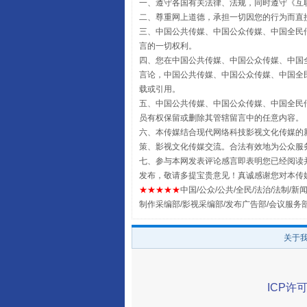
一、遵守各国有关法律、法规，同时遵守《
互
二、尊重网上道德，承担一切因您的行为而直
三、中国公共传媒、中国公众传媒、中国全民传媒China 
国家大学科技园优化重塑工作
言的一切权利。
四、您在中国公共传媒、中国公众传媒、中国全民传媒Chin
言论，中国公共传媒、中国公众传媒、中国全民传媒China
载或引用。
五、中国公共传媒、中国公众传媒、中国全民传媒China 
员有权保留或删除其管辖留言中的任意内容。
六、本传媒结合现代网络科技影视文化传媒的新
策、影视文化传媒交流。合法有效地为公众服
七、参与本网发表评论感言即表明您已经阅读并
发布，敬请多提宝贵意见！真诚感谢您对本传
★★★★★
中国/公众/公共/全民/法治/法制/新闻
制作采编部/影视采编部/发布广告部/会议服务
扯下公款旅游的“隐身衣”
关于
ICP许可