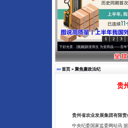
千年窑火 生生不息
1
2
3
心使命 奋进复兴征程丨宝塔山下好光景..
·[视频]
因党而生 为党而战——百年“纪”事⑧加
首页
»
聚焦廉政法纪
贵
揭开“小金库”的免责幌子
贵州省农业发展集团有限责任
中央纪委国家监委网站讯 据