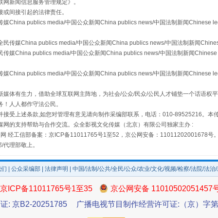
联网新闻信息服务管理规定
》。
接或间接引起的法律责任。
publics media/中国公众新闻China publics news/中国法制新闻Chinese l
镜头丨大暑三秋近
a publics media/中国公众新闻China publics news/中国法制新闻Chinese
 publics media/中国公众新闻China publics news/中国法制新闻Chinese 
publics media/中国公众新闻China publics news/中国法制新闻Chinese l
媒体有生力，借助全球互联网主阵地，为社会/公众/民众/公民人才铺垫一个话语权平
务！人人都作守法公民。
接受上述条款,如您对管理有意见请向制作采编部联系，电话：010-89525216。
媒网的支持帮助与合作交流。众全影视文化传媒（北京）有限公司独家主办 :
网 经工信部备案：京ICP备11011765号1至52，京公网安备：11011202001678号
部/代理部敬上。
如何以同查同治破解风腐交织难题
我们
|
公众采编部
|
法律声明
| 中国/法制/公共/全民/公众/农业/文化/视频/检察/法院/法治
京ICP备11011765号1至35
京公网安备 11010502051457
证: 京B2-20251785
广播电视节目制作经营许可证:（京）字第3