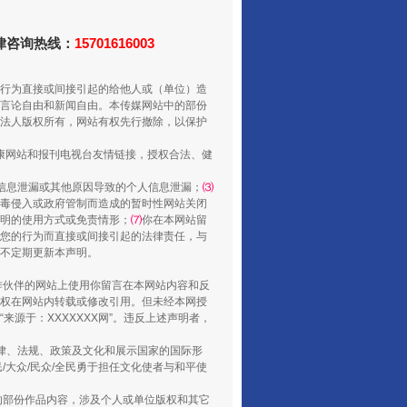
法律咨询热线：
15701616003
行为直接或间接引起的给他人或（单位）造
言论自由和新闻自由。本传媒网站中的部份
法人版权所有，网站有权先行撤除，以保护
还老百姓一个明白家底
健康网站和报刊电视台友情链接，授权合法、健
信息泄漏或其他原因导致的个人信息泄漏；
⑶
毒侵入或政府管制而造成的暂时性网站关闭
明的使用方式或免责情形；
⑺
你在本网站留
您的行为而直接或间接引起的法律责任，与
将不定期更新本声明。
合作伙伴的网站上使用你留言在本网站内容和反
权在网站内转载或修改引用。但未经本网授
源于：XXXXXXX网”。违反上述声明者，
法律、法规、政策及文化和展示国家的国际形
大众/民众/全民勇于担任文化使者与和平使
行业协会接连发公告
的部份作品内容，涉及个人或单位版权和其它