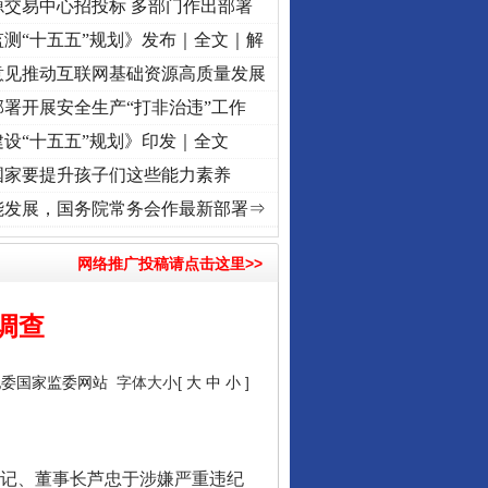
源交易中心招投标 多部门作出部署
测“十五五”规划》发布｜全文｜解
意见推动互联网基础资源高质量发展
从数据变化看反腐深化
署开展安全生产“打非治违”工作
设“十五五”规划》印发｜全文
国家要提升孩子们这些能力素养
奋进复兴征程丨红船起航处 潮起..
·[视频]
一首歌的时间，读懂乐至的“诗与远方”
·[视频]
能发展，国务院常务会作最新部署⇒
网络推广投稿请点击这里>>
调查
酒驾未被当场查获能处罚吗
纪委国家监委网站
字体大小[
大
中
小
]
记、董事长芦忠于涉嫌严重违纪