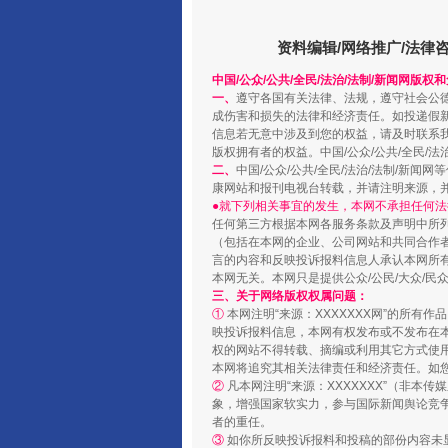
资料编辑/网络推广/法律
中国/公众/公共/全民/法治/法制/新闻网版权
一、
遵守各国有关法律、法规，遵守社会公
成伤害和损失的法律和经济责任。如投递假
信息若无意中涉及到您的权益，请及时联系
“蜀中异人”王建安的艺术幻境
版权拥有者的权益。中国/公众/公共/全民/法
二、
中国/公众/公共/全民/法治/法制/
康网站和报刊电视台转载，并请注明来源，
●就下列相关事宜的发生，本网不承担任何法
任何第三方根据本网各服务条款及声明中所
（包括在本网的企业、公司网站和共同合作
言的内容和反映投诉报料信息人承认本网所
本网无关。本网只是提供公众/公民/大众/
三、关于网络版权权属问题：
①
本网注明“来源：XXXXXXX网”的所有
映投诉报料信息，本网有权发布或不发布在
权的网站不得转载、摘编或利用其它方式使用
本网将追究其相关法律责任和经济责任。如
②
凡本网注明“来源：XXXXXXX”（非
象，增强国家软实力，参与国际新闻舆论竞争
完善运行机制助力责任有效落
者的重任。
③
如你所反映投诉报料和投稿的部份内容未