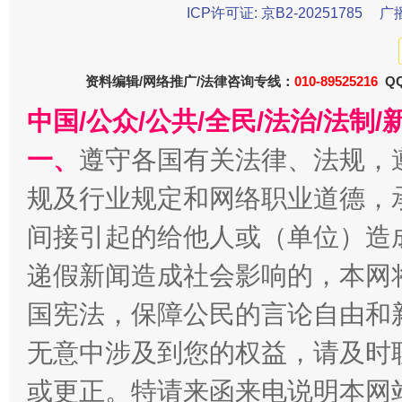
ICP许可证: 京B2-20251785
广
东山县通报“牛蛙产品抗生素超标问题”
法
资料编辑/网络推广/法律咨询专线：
010-89525216
QQ
中国/公众/公共/全民/法治/法
一、
遵守各国有关法律、法规，
规及行业规定和网络职业道德，
间接引起的给他人或（单位）造
千年窑火 生生不息
一
递假新闻造成社会影响的，本网
国宪法，保障公民的言论自由和
无意中涉及到您的权益，请及时
或更正。特请来函来电说明本网