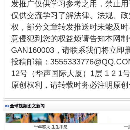
发推广仅供学习参考之用，禁止用
仅供交流学习了解法律、法规、政
东山县通报“牛蛙产品抗生素超标问题”
法
权，部分文章转发推送时未能及时
意侵犯到您的权益烦请告知本网制作采编
GAN160003，请联系我们将立即删
投稿邮箱：3555333776@QQ
12号（华声国际大厦）1层 1 2
原创权利，请转载时务必注明原创作
千年窑火 生生不息
一
全球视频图文新闻