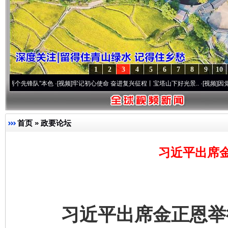
1
2
3
4
5
6
7
8
9
10
锋队”本色
·[视频]
牢记初心使命 奋进复兴征程丨宝塔山下好光景..
·[视频]
因党而生 为党
首页
»
政要论坛
习近平出席
习近平出席金正恩举