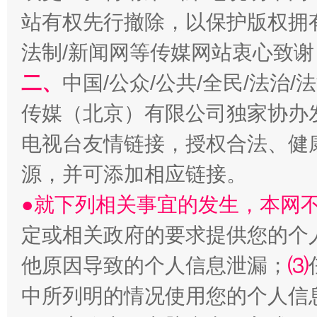
站有权先行撤除，以保护版权拥有者
法制/新闻网等传媒网站衷心致谢
揭开“小金库”的免责幌子
二、
中国/公众/公共/全民/法治
传媒（北京）有限公司独家协办
电视台友情链接，授权合法、健
源，并可添加相应链接。
●就下列相关事宜的发生，本网
定或相关政府的要求提供您的个
受贿1.44亿！段成刚被判无期
从幼儿
他原因导致的个人信息泄漏；
⑶
中所列明的情况使用您的个人信