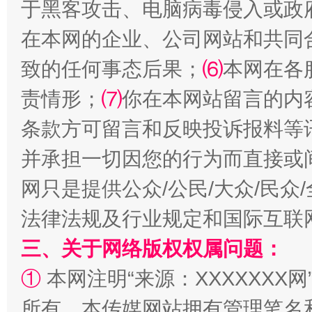
于黑客攻击、电脑病毒侵入或政
在本网的企业、公司网站和共同
致的任何事态后果；
⑹
本网在各
责情形；
⑺
你在本网站留言的内
条款方可留言和反映投诉报料等
全民健身五年计划来了！等你上场
并承担一切因您的行为而直接或
网只是提供公众/公民/大众/民
法律法规及行业规定和国际互联
三、关于网络版权权属问题：
①
本网注明“来源：XXXXXXX网
所有。本传媒网站拥有管理笔名
阿坝州三大球赛在茂县开幕
规模最